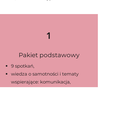
1
Pakiet podstawowy
9 spotkań,
wiedza o samotności i tematy
wspierające: komunikacja,
asertywność, poczucie własnej
wartości,
medytacje,
materiały do pracy własnej.
Chcesz dowiedzieć się więcej?