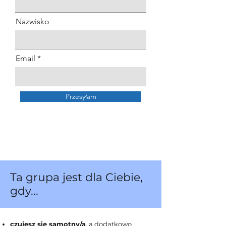
Nazwisko
Email
Przesyłam
Ta grupa jest dla Ciebie,
gdy...
czujesz się samotny/a
, a dodatkowo