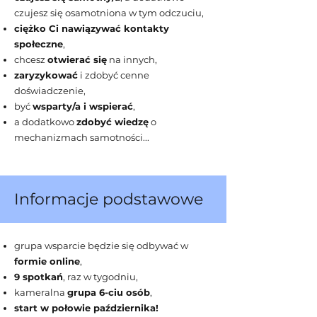
czujesz się osamotniona w tym odczuciu,
ciężko Ci nawiązywać kontakty
społeczne
,
chcesz
otwierać się
na innych,
zaryzykować
i zdobyć cenne
doświadczenie,
być
wsparty/a i wspierać
,
a dodatkowo
zdobyć wiedzę
o
mechanizmach samotności...
Informacje podstawowe
grupa wsparcie będzie się odbywać w
formie online
,
9 spotkań
, raz w tygodniu,
kameralna
grupa 6-ciu osób
,
start w połowie października!