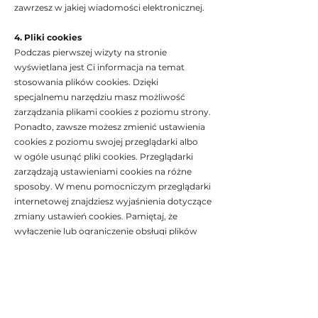
zawrzesz w jakiej wiadomości elektronicznej.
4. Pliki cookies
Podczas pierwszej wizyty na stronie
wyświetlana jest Ci informacja na temat
stosowania plików cookies. Dzięki
specjalnemu narzędziu masz możliwość
zarządzania plikami cookies z poziomu strony.
Ponadto, zawsze możesz zmienić ustawienia
cookies z poziomu swojej przeglądarki albo
w ogóle usunąć pliki cookies. Przeglądarki
zarządzają ustawieniami cookies na różne
sposoby. W menu pomocniczym przeglądarki
internetowej znajdziesz wyjaśnienia dotyczące
zmiany ustawień cookies. Pamiętaj, że
wyłączenie lub ograniczenie obsługi plików
cookies może powodować trudności
w korzystaniu z moich stron, jak również
z wielu innych stron internetowych, które
stosują cookies.