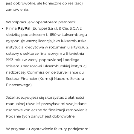
jest dobrowolne, ale konieczne do realizacji
zamówienia.
Współpracuję w operatorem płatności:
Firma
PayPal
(Europe) S.à r.l. & Cie, S.C.A z
siedzibą pod adresem L-1150 w Luksemburgu
dysponuje ważną licencją jako luksemburska
instytucja kredytowa w rozumieniu artykułu 2
ustawy o sektorze finansowym z 5 kwietnia
1993 roku w wersji poprawionej i podlega
ścisłemu nadzorowi luksemburskiej instytucji
nadzorczej, Commission de Surveillance du
Secteur Financier (Komisji Nadzoru Sektora
Finansowego).
Jeżeli zdecydujesz się skorzystać z płatności
manualnej również przesyłasz mi swoje dane
osobowe konieczne do finalizacji zamówienia.
Podanie tych danych jest dobrowolne.
W przypadku wystawienia faktury podajesz mi