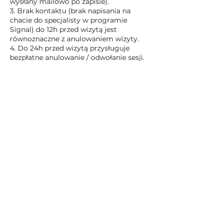
wysłany mailowo po zapisie).
3. Brak kontaktu (brak napisania na
chacie do specjalisty w programie
Signal) do 12h przed wizytą jest
równoznaczne z anulowaniem wizyty.
4. Do 24h przed wizytą przysługuje
bezpłatne anulowanie / odwołanie sesji.
Jeżeli sesja zostanie anulowana /
odwołana później niż 24h przed sesją
jest ona płatna w 100%.
5. Brak kontaktu i brak odwołania sesji
przy jednoczesnym nie stawieniu się na
sesji jest płatny w 100%. Poradni
Dialogujmy przysługuje prawo do
roszczenia sobie uiszczenia wpłaty za
rezerwację terminu w kalendarzu
specjalisty.
Dane kontaktowe
dialogujmy@gmail.com