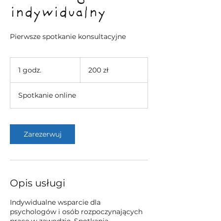
indywidualny
Pierwsze spotkanie konsultacyjne
200
złotych
1 godz.
1
200 zł
polskich
g
o
Spotkanie online
d
z
Zarezerwuj
Opis usługi
Indywidualne wsparcie dla
psychologów i osób rozpoczynających
pracę w zawodzie. Spotkania