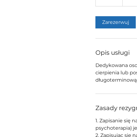
0
m
i
Zarezerwuj
n
Opis usługi
Dedykowana osob
cierpienia lub p
długoterminową w
Zasady rezyg
1. Zapisanie się 
psychoterapia) j
2. Zapisując się 