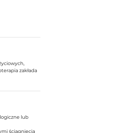
życiowych,
oterapia zakłada
logiczne lub
ymi ściągnięcia