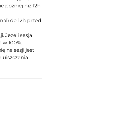
e później niż 12h
nal) do 12h przed
. Jeżeli sesja
a w 100%.
ę na sesji jest
e uiszczenia