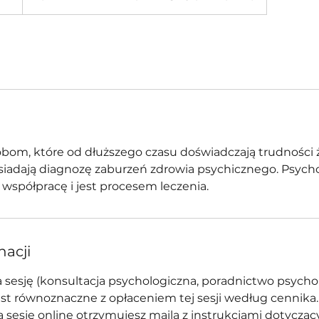
om, które od dłuższego czasu doświadczają trudności 
osiadają diagnozę zaburzeń zdrowia psychicznego. Psych
spółpracę i jest procesem leczenia.
nacji
na sesję (konsultacja psychologiczna, poradnictwo psycho
est równoznaczne z opłaceniem tej sesji według cennika.
na sesję online otrzymujesz maila z instrukcjami dotycząc