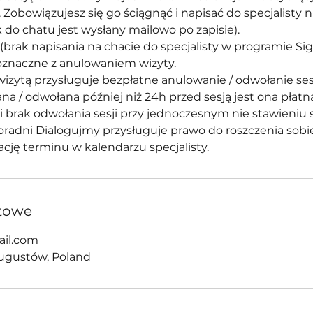
Zobowiązujesz się go ściągnąć i napisać do specjalisty ni
k do chatu jest wysłany mailowo po zapisie).
(brak napisania na chacie do specjalisty w programie Sig
oznaczne z anulowaniem wizyty.
izytą przysługuje bezpłatne anulowanie / odwołanie sesji
na / odwołana później niż 24h przed sesją jest ona płatn
i brak odwołania sesji przy jednoczesnym nie stawieniu si
oradni Dialogujmy przysługuje prawo do roszczenia sobi
ację terminu w kalendarzu specjalisty.
towe
il.com
 Augustów, Poland