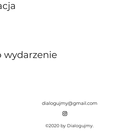
acja
o wydarzenie
dialogujmy@gmail.com
©2020 by Dialogujmy.