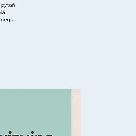
 pytań
ia
emnego