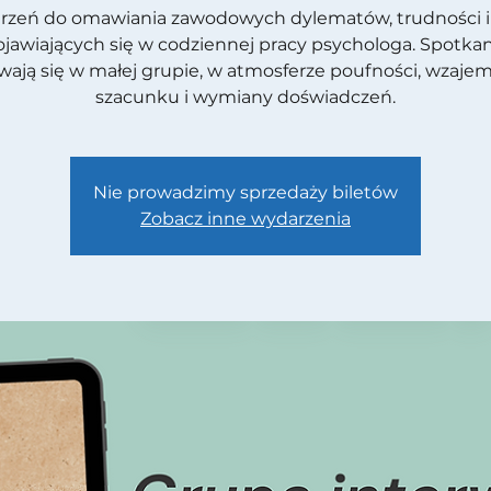
trzeń do omawiania zawodowych dylematów, trudności i
ojawiających się w codziennej pracy psychologa. Spotkan
ają się w małej grupie, w atmosferze poufności, wzaj
szacunku i wymiany doświadczeń.
Nie prowadzimy sprzedaży biletów
Zobacz inne wydarzenia