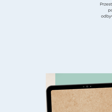
Przes
p
odbyw