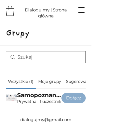
Dialogujmy | Strona
główna
Grupy
Wszystkie (1)
Moje grupy
Sugerowane grupy
Samopoznanie - grupa rozwojowa
Dołącz
Prywatna
·
1 uczestnik
dialogujmy@gmail.com